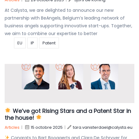
At Calysta, we are delighted to announce our new
partnership with BeAngels, Belgium’s leading network of
business angels supporting innovative start-ups. Together,
we aim to combine our expertise to better
EU
IP
Patent
We’ve got Rising Stars and a Patent Star in
the house!
Articles
|
15 octobre 2025
|
tara.vanisterdael@calysta.eu
Congrats to Bart Boogaerts and Clara De Schryver for