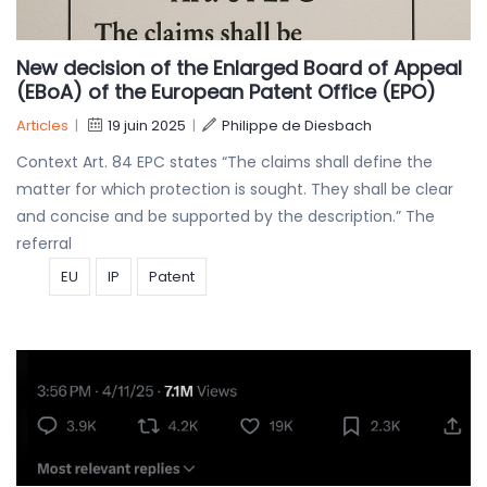
New decision of the Enlarged Board of Appeal
(EBoA) of the European Patent Office (EPO)
Articles
|
19 juin 2025
|
Philippe de Diesbach
Context Art. 84 EPC states “The claims shall define the
matter for which protection is sought. They shall be clear
and concise and be supported by the description.” The
referral
EU
IP
Patent