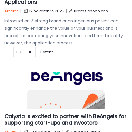
Applications
Articles
|
12 novembre 2025
|
Bram Schoonjans
Introduction A strong brand or an ingenious patent can
significantly enhance the value of your business and is
crucial for protecting your innovations and brand identity.
However, the application process
EU
IP
Patent
Calysta is excited to partner with BeAngels for
supporting start-ups and investors
Articles
|
29 octobre 2025
|
Sjors de Koning