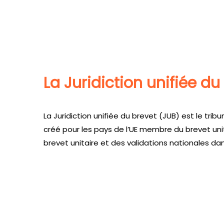
clients un calculateur
Il n’est pas possible
permettent de choisir 
coûts associés pour sa
brevet unitaire. Bien 
tant que juridiction 
pays non couvert par 
contre la protection 
un brevet national obt
rapport coûts–territo
européen des brevet
Vous trouverez ci-de
La Juridiction unifiée du
validations nationales
La Juridiction unifiée du brevet (JUB) est le tr
créé pour les pays de l’UE membre du brevet uni
brevet unitaire et des validations nationales da