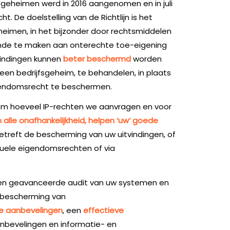
jfsgeheimen werd in 2016 aangenomen en in juli
t. De doelstelling van de Richtlijn is het
eimen, in het bijzonder door rechtsmiddelen
nde te maken aan onterechte toe-eigening
vindingen kunnen
beter beschermd
worden
ls een bedrijfsgeheim, te behandelen, in plaats
igendomsrecht te beschermen.
t om hoeveel IP-rechten we aanvragen en voor
n alle onafhankelijkheid, helpen ‘uw’ goede
betreft de bescherming van uw uitvindingen, of
tuele eigendomsrechten of via
en geavanceerde audit van uw systemen en
 bescherming van
he aanbevelingen
, een
effectieve
nbevelingen en informatie- en