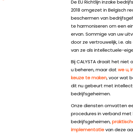
De EU Richtlijn inzake bedri
2018 omgezet in Belgisch rech
beschermen van bedrijfsgeh
te harmoniseren om een ei
ervan. Sommige van uw uit
door ze vertrouwelijk, i.e. a
van ze als intellectuele-e
Bij CALYSTA draait het nie
u beheren, maar dat
we u, i
keuze te maken
, voor wat 
dit nu gebeurt met intellec
bedrijfsgeheimen.
Onze diensten omvatten e
procedures in verband met
bedrijfsgeheimen,
praktisc
implementatie
van deze aa