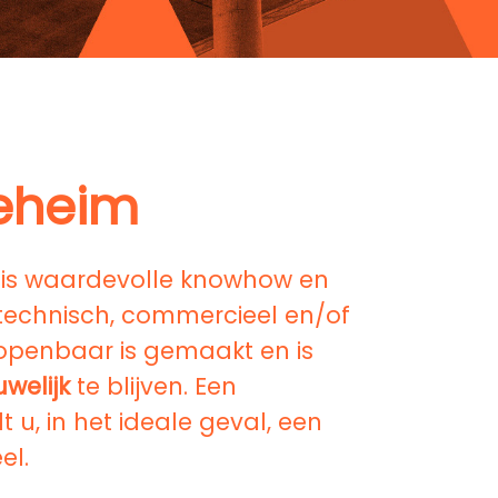
geheim
m
is waardevolle knowhow en
(technisch, commercieel en/of
t openbaar is gemaakt en is
uwelijk
te blijven. Een
 u, in het ideale geval, een
el.