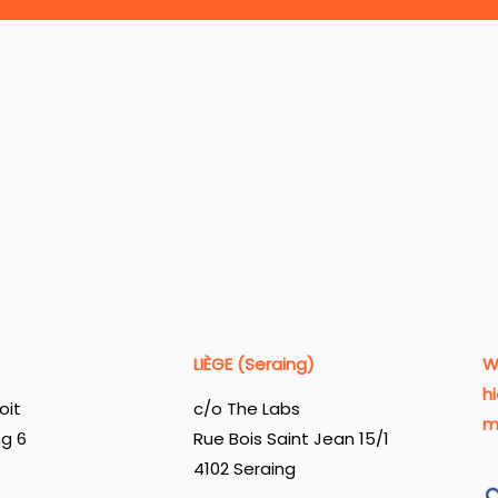
LIÈGE (Seraing)
W
h
oit
c/o The Labs
m
ng 6
Rue Bois Saint Jean 15/1
4102 Seraing