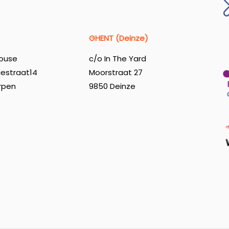
GHENT (Deinze)
ouse
c/o In The Yard
iestraat14
Moorstraat 27
rpen
9850 Deinze