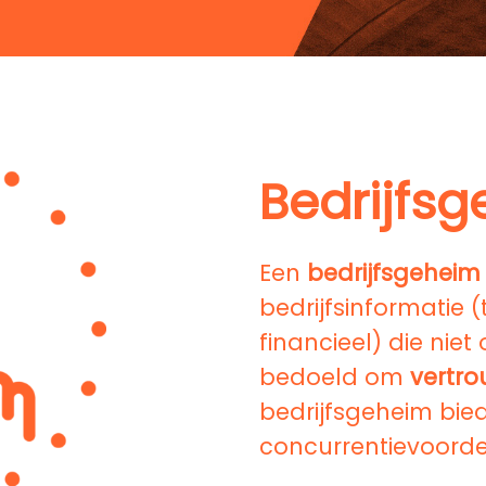
Bedrijfs
Een
bedrijfsgehei
bedrijfsinformatie 
financieel) die nie
bedoeld om
vertro
bedrijfsgeheim biedt
concurrentievoorde