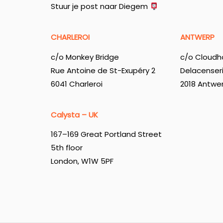
Stuur je post naar Diegem
CHARLEROI
ANTWERP
c/o Monkey Bridge
c/o Cloudh
Rue Antoine de St-Exupéry 2
Delacenser
6041 Charleroi
2018 Antwe
Calysta – UK
167–169 Great Portland Street
5th floor
London, W1W 5PF